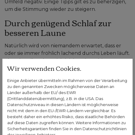
Umfeld negativ. Einige Tipps gilt es zu beherzigen,
um die Stimmung wieder zu steigern.
Durch genügend Schlaf zur
besseren Laune
Natürlich wird von niemandem erwartet, dass er
oder sie immer fröhlich lachend durchs Leben läuft.
Aber der Alltag lässt sich leichter bewältigen, wenn
Wir verwenden Cookies.
die Stimmung gut oder sogar sehr gut ist. Dazu
gehört es, die Ursachen für die schlechte Laune zu
Einige Anbieter übermitteln im Rahmen von der Verarbeitung
erkennen, um sie bekämpfen zu können. Wer sehr
zu den genannten Zwecken möglicherweise Daten an
viel Stress hat und unausgeruht ist, neigt eher zu
Länder außerhalb der EU/ des EWR
schlechter Stimmung. Ein erster Schritt kann also
(Drittlanddatenübermittlung), z.B. in die USA. Das
Datenschutzniveau in diesen Ländern ist möglicherweise
sein, für genügend Schlaf zu sorgen. Denn so
nicht mit dem in den EU-/EWR-Ländern vergleichbar. Es
kommen Körper und Geist zur Ruhe und die
besteht daher ein erhöhtes Risiko, dass staatliche Behörden
Regeneration kommt in Gang. Wer früh genug ins
auf diese Daten zugreifen können. Weitere Informationen zu
Bett geht, in einer ruhigen Umgebung schläft und
Sicherheitsgarantien finden Sie in den Datenschutzrichtlinien
des jeweiligen Anbieters.