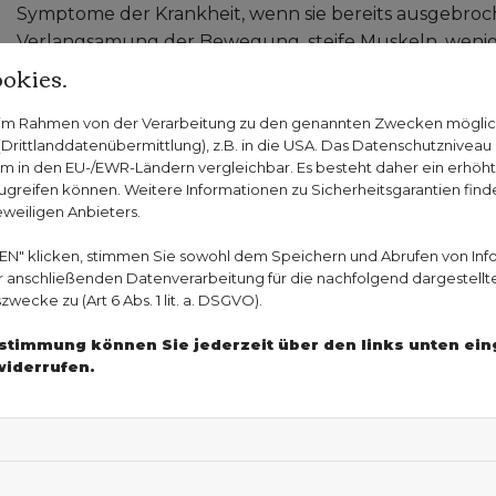
Symptome der Krankheit, wenn sie bereits ausgebroc
Verlangsamung der Bewegung, steife Muskeln, wenig S
okies.
bekannte Zittern, der Parkinson-Tremor.
Was sind die frühen Symptome v
n im Rahmen von der Verarbeitung zu den genannten Zwecken mögli
rittlanddatenübermittlung), z.B. in die USA. Das Datenschutzniveau i
Außerdem gibt es Symptome, die lange vor dem Ausbr
m in den EU-/EWR-Ländern vergleichbar. Es besteht daher ein erhöhtes
greifen können. Weitere Informationen zu Sicherheitsgarantien finde
Jahre, bevor die Erkrankung ausbricht, können Betro
eweiligen Anbieters.
Während sie träumen, bewegen sie sich heftig, spreche
ganz aus, Muskeln und Gelenke - vor allem Nacken,
EN" klicken, stimmen Sie sowohl dem Speichern und Abrufen von Inf
Weitere frühe Symptome sind ein steifes, zittriges un
er anschließenden Datenverarbeitung für die nachfolgend dargestellt
ecke zu (Art 6 Abs. 1 lit. a. DSGVO).
die Handschrift wird verkrampft und kleiner. Müdig
ebenso ankündigen wie eine Persönlichkeitsveränderu
Zustimmung können Sie jederzeit über den links unten ei
beinhaltet.
widerrufen.
Allerdings ist eine Diagnose alleine durch diese Symp
Seit langer Zeit wird jedoch daran geforscht, wie eine 
gelungen, die Krankheit durch eine Untersuchung de
Lumbalpunktion gewonnen, wofür eine Nadel in den 