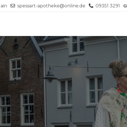
ain
spessart-apotheke@online.de
09351 3291
G