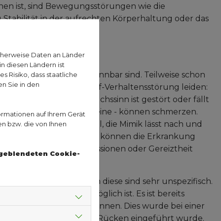
hen ist, sind Bewegungsstörungen wie die
tabilität in der aufrechten Körperhaltung oder das
on Parkinson?
cherweise Daten an Länder
n diesen Ländern ist
uch von Parkinson erkennbar sind. Teilweise schon
 Risiko, dass staatliche
n Sie in den
ffene an einer REM-Schlaf-Verhaltensstörung leiden:
n oder lachen. Der Geruchssinn ist gestört oder fällt
 Rücken und Arme und Beine - können schmerzen.
ormationen auf Ihrem Gerät
d unsicheres Körpergefühl, die Mimik lässt nach und
en bzw. die von Ihnen
keit und Abgeschlagenheit können die Erkrankung
ng, die vor allem Depressionen oder Gereiztheit
ngeblendeten Cookie-
tome kaum möglich, denn diese sind sehr unspezifisch.
Früherkennung sicher möglich ist. Es ist bereits
s Nervenwassers zu erkennen. Dies wurde bei einer
Wirbelkanal im unteren Rücken eingeführt wurde.