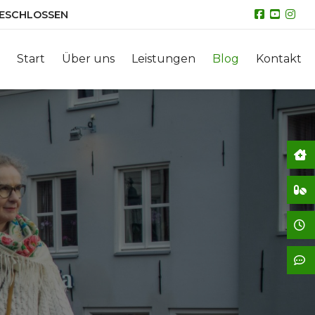
ESCHLOSSEN
Start
Über uns
Leistungen
Blog
Kontakt
No
Vo
Öf
Ko