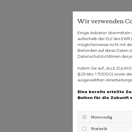
Wir verwenden Co
Einige Anbieter übermittel
außerhalb der EU/ des EWR (D
möglicherweise nicht mit de
Behörden auf diese Daten zu
Datenschutzrichtlinien des j
Indem Sie auf „ALLE ZULASS
(§ 25 Abs. 1 TDDDG) sowie d
ausgewählten Verarbeitungszw
Eine bereits erteilte 
Button für die Zukunft 
Notwendig
Statistik