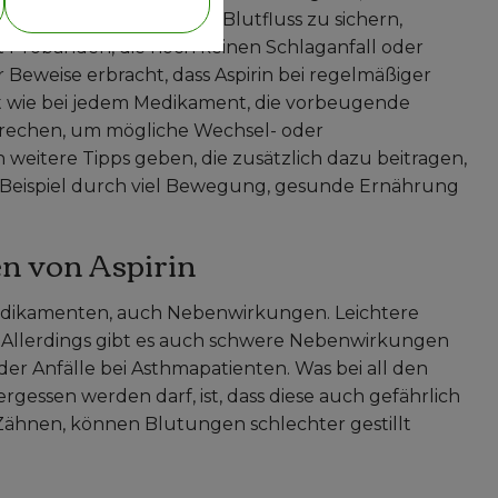
e, um den reibungslosen Blutfluss zu sichern,
t Probanden, die noch keinen Schlaganfall oder
 Beweise erbracht, dass Aspirin bei regelmäßiger
lt wie bei jedem Medikament, die vorbeugende
prechen, um mögliche Wechsel- oder
eitere Tipps geben, die zusätzlich dazu beitragen,
m Beispiel durch viel Bewegung, gesunde Ernährung
n von Aspirin
en Medikamenten, auch Nebenwirkungen. Leichtere
Allerdings gibt es auch schwere Nebenwirkungen
r Anfälle bei Asthmapatienten. Was bei all den
essen werden darf, ist, dass diese auch gefährlich
Zähnen, können Blutungen schlechter gestillt