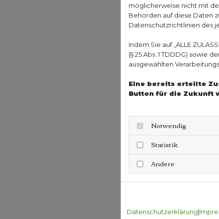
möglicherweise nicht mit de
Behörden auf diese Daten zu
Datenschutzrichtlinien des j
Indem Sie auf „ALLE ZULASS
(§ 25 Abs. 1 TDDDG) sowie d
ausgewählten Verarbeitungszw
Eine bereits erteilte 
Button für die Zukunft 
Notwendig
Statistik
Andere
Datenschutzerklärung
|
Impre