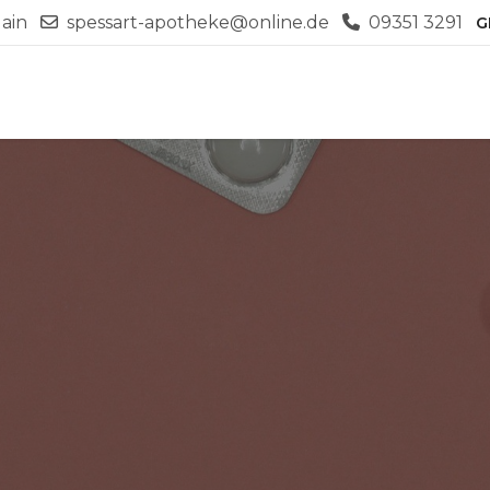
ain
spessart-apotheke@online.de
09351 3291
G