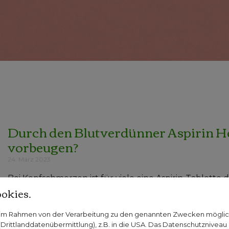
Durch den Blutverdünner Aspirin He
vorbeugen?
24. März 2023
Bei Kopfschmerzen ist für viele eine Aspirin-Tablette 
okies.
Doch kann der Wirkstoff, der in Aspirin steckt, auch 
Fest steht, dass die Acetylsalicylsäure, auch ASS gen
n im Rahmen von der Verarbeitung zu den genannten Zwecken mögli
entzündungshemmende Wirkung hat. Als Aspirin wurd
rittlanddatenübermittlung), z.B. in die USA. Das Datenschutzniveau i