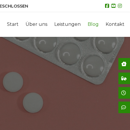
ESCHLOSSEN
Start
Über uns
Leistungen
Blog
Kontakt
No
Vo
Öf
Ko