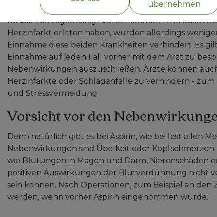
übernehmen
Gefäß geöffnet hält - eingesetzt bekommen hat, sollt
tatsächlich regelmäßig ASS einnehmen. In Studien mi
Herzinfarkt erlitten haben, wurden allerdings weniger
Einnahme diese beiden Krankheiten verhindert. Es gi
Einnahme auf jeden Fall vorher mit dem Arzt zu bes
Nebenwirkungen auszuschließen. Ärzte können auch w
Herzinfarkte oder Schlaganfälle zu verhindern - zu
und Stressvermeidung.
Vorsicht vor den Nebenwirkunge
Denn natürlich gibt es bei Aspirin, wie bei fast all
Nebenwirkungen sind Übelkeit oder Kopfschmerzen. 
wie Blutungen in Magen und Darm, Nierenschäden ode
positiven Auswirkungen der Blutverdünnung nicht verg
sein können. Nach Operationen, zum Beispiel an den 
werden, wenn vorher Aspirin eingenommen wurde.