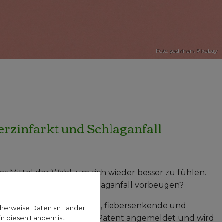
Foto: padrinan,
Pixabay
rzinfarkt und Schlaganfall
das Mittel der Wahl, um sich wieder besser zu fühlen.
einen Herzinfarkt oder Schlaganfall vorbeugen?
annt, eine schmerzstillende, fiebersenkende und
cherweise Daten an Länder
e sie bereits 1899 zum Patent angemeldet und wird
n diesen Ländern ist